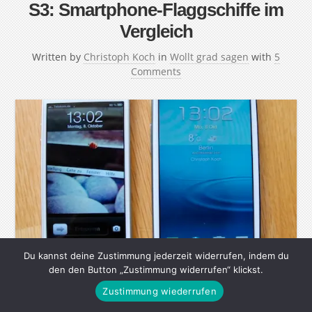
S3: Smartphone-Flaggschiffe im
Vergleich
Written by
Christoph Koch
in
Wollt grad sagen
with
5
Comments
Du kannst deine Zustimmung jederzeit widerrufen, indem du
Ganz früher hieß es „Beatles oder Stones?“, später dann
den den Button „Zustimmung widerrufen“ klickst.
„Geha oder Pelikan?“. Heute ist die Frage, an der sich
Zustimmung wiederrufen
die Geister scheiden „iPhone oder Android?“ Ich habe