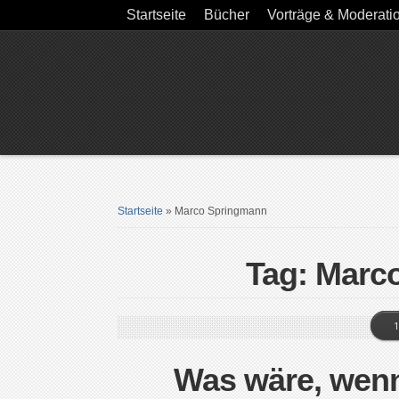
Startseite
Bücher
Vorträge & Moderati
Startseite
»
Marco Springmann
Tag: Marc
1
Was wäre, wen