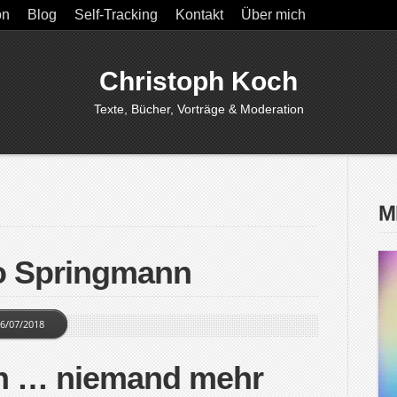
on
Blog
Self-Tracking
Kontakt
Über mich
Christoph Koch
Texte, Bücher, Vorträge & Moderation
M
o Springmann
6/07/2018
n … niemand mehr