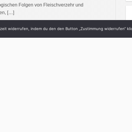
ologischen Folgen von Fleischverzehr und
en, […]
inue Reading
eit widerrufen, indem du den den Button „Zustimmung widerrufen“ klic