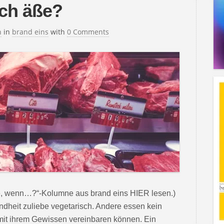
sch äße?
h
in
brand eins
with
0 Comments
e, wenn…?“-Kolumne aus brand eins HIER lesen.)
dheit zuliebe vegetarisch. Andere essen kein
t mit ihrem Gewissen vereinbaren können. Ein