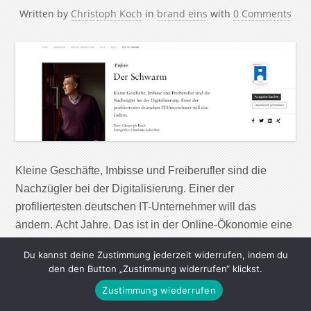
Written by
Christoph Koch
in
brand eins
with
0 Comments
Kleine Geschäfte, Imbisse und Freiberufler sind die
Nachzügler bei der Digitalisierung. Einer der
profiliertesten deutschen IT-Unternehmer will das
ändern. Acht Jahre. Das ist in der Online-Ökonomie eine
halbe Ewigkeit. „Move fast and break things“ oder „Fail
Du kannst deine Zustimmung jederzeit widerrufen, indem du
often, fail fast“, so lauten die Credos im Silicon Valley
den den Button „Zustimmung widerrufen“ klickst.
ebenso wie in den Start-up-Zentren von Berlin bis Tel
Zustimmung wiederrufen
[…]