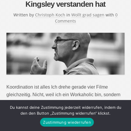
Kingsley verstanden hat
Written by
Christoph Koch
in
Wollt grad sagen
with
0
Comments
Koordination ist alles Ich drehe gerade vier Filme
gleichzeitig. Nicht, weil ich ein Workaholic bin, sondern
weil sie mir alle sehr interessant erschienen und ich
Du kannst deine Zustimmung jederzeit widerrufen, indem du
keinen davon auslassen wollte. Also nahmen die
den den Button „Zustimmung widerrufen“ klickst.
Regisseure und Produzenten Kontakt miteinander auf
Zustimmung wiederrufen
und stellten einen Zeitplan auf, der es mir nun erlaubt,