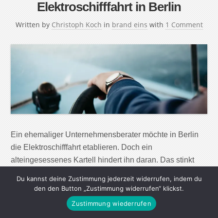
Elektroschifffahrt in Berlin
Written by
Christoph Koch
in
brand eins
with
1 Comment
Ein ehemaliger Unternehmensberater möchte in Berlin
die Elektroschifffahrt etablieren. Doch ein
alteingesessenes Kartell hindert ihn daran. Das stinkt
ihm. „Dann suchen wir uns mal ein paar Schiffe“, sagt
Du kannst deine Zustimmung jederzeit widerrufen, indem du
Luis Lindner und dreht am Steuerrad, um abzulegen.
den den Button „Zustimmung widerrufen“ klickst.
Trotz einer gewissen Kampfeslust in der Stimme handelt
Zustimmung wiederrufen
es sich nicht um die Ansage eines Piratenkapitäns,