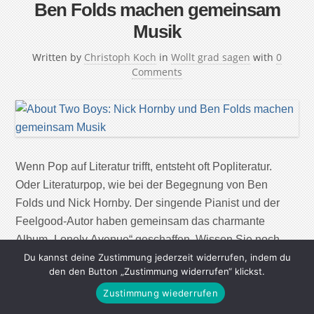
Ben Folds machen gemeinsam
Musik
Written by
Christoph Koch
in
Wollt grad sagen
with
0
Comments
Wenn Pop auf Literatur trifft, entsteht oft Popliteratur.
Oder Literaturpop, wie bei der Begegnung von Ben
Folds und Nick Hornby. Der singende Pianist und der
Feelgood-Autor haben gemeinsam das charmante
Album „Lonely Avenue“ geschaffen. Wissen Sie noch,
wann Sie zum ersten Mal vom jeweils anderen gehört
Du kannst deine Zustimmung jederzeit widerrufen, indem du
den den Button „Zustimmung widerrufen“ klickst.
haben? Folds: Mein Label schenkte mir Nicks Roman
Zustimmung wiederrufen
„High […]