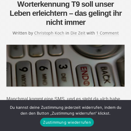
Worterkennung T9 soll unser
Leben erleichtern – das gelingt ihr
nicht immer
Written by
Christoph Koch
in
Die Zeit
with
1 Comment
Manchmal kommt eine SMS, und es steht da »Ich habe
nehmen Zug verpasst« – und der Empfänger ist ein
Du kannst deine Zustimmung jederzeit widerrufen, indem du
den den Button „Zustimmung widerrufen“ klickst.
wenig ratlos. Der Grund, weshalb solch kryptische
Nachrichten entstehen, ist das Computerprogramm im
Zustimmung wiederrufen
Handy, T9 genannt, das seit ein paar Jahren schon aus