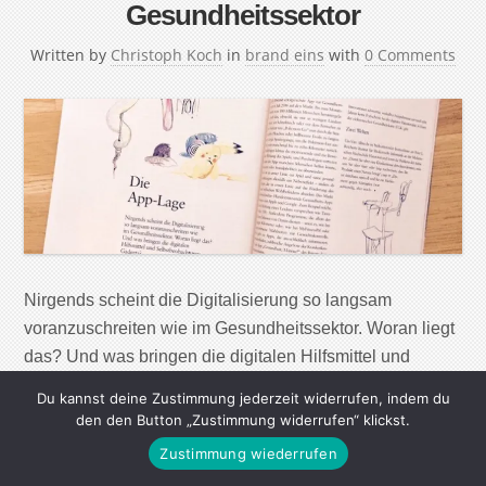
Gesundheitssektor
Written by
Christoph Koch
in
brand eins
with
0 Comments
Nirgends scheint die Digitalisierung so langsam
voranzuschreiten wie im Gesundheitssektor. Woran liegt
das? Und was bringen die digitalen Hilfsmittel und
Selbstbeobachtungs-Gadgets? Die bislang mit Abstand
Du kannst deine Zustimmung jederzeit widerrufen, indem du
erfolgreichste App zur Gesundheitsförderung kam am 6.
den den Button „Zustimmung widerrufen“ klickst.
Juli 2016 auf den Markt. Bis zum Monatsende war sie
Zustimmung wiederrufen
bereits von 100 Millionen Menschen heruntergeladen