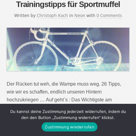
Trainingstipps für Sportmuffel
Written by
Christoph Koch
in
Neon
with
0 Comments
Der Rücken tut weh, die Wampe muss weg. 26 Tipps,
wie wir es schaffen, endlich unseren Hintern
hochzukriegen … Auf geht`s : Das Wichtigste am
sportlichen Engagement ist, dass man es dauerhaft
Du kannst deine Zustimmung jederzeit widerrufen, indem du
durchhält. Zwei Wochen jeden Tag ans Limit gehen und
den den Button „Zustimmung widerrufen“ klickst.
danach entnervt aufhören, bringt nichts. Zwei Monate
Zustimmung wiederrufen
auch nicht. Sport muss selbst verständlicher Teil […]