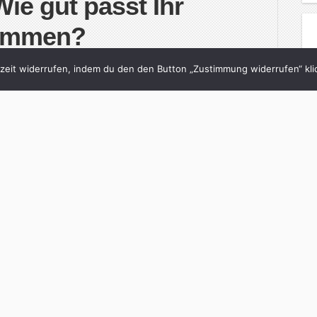
ie gut passt Ihr
ammen?
och
in
Neon
with
0 Comments
eit widerrufen, indem du den den Button „Zustimmung widerrufen“ klic
te Jahrestag ist gefeiert, die Eltern und
hast du tatsächlich den richtigen Partner
abt ihr euch kennen gelernt? A) Unsere Eltern
tary Club/Scientology – auf dem Sommerfest hat es
inue Reading