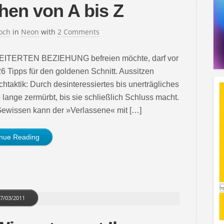
en von A bis Z
och
in
Neon
with
2 Comments
HEITERTEN BEZIEHUNG befreien möchte, darf vor
 Tipps für den goldenen Schnitt. Aussitzen
aktik: Durch desinteressiertes bis unerträgliches
 lange zermürbt, bis sie schließlich Schluss macht.
Gewissen kann der »Verlassene« mit […]
inue Reading
7/03/2011