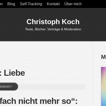
on
Blog
Self-Tracking
Kontakt
Über mich
Christoph Koch
Texte, Bücher, Vorträge & Moderation
M
: Liebe
6/09/2011
fach nicht mehr so“: