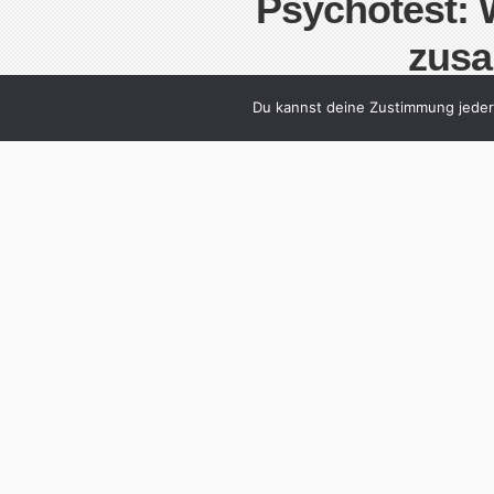
Psychotest: W
zus
Written by
Christoph K
Du kannst deine Zustimmung jederz
Ihr seid bereits eine Weile zusammen: Der ers
Freundeskreise wurden kennen gelernt. Aber 
gefunden? Dieser Psychotest verrät es. Wo h
kannten sich schon aus Bürger initiative/Ro
gefunkt. B) Offiziell […]
Cont