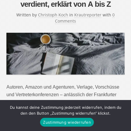
verdient, erklärt von A bis Z
Written by
Christoph Koch
in
Krautreporter
with
0
Comments
Autoren, Amazon und Agenturen, Verlage, Vorschüsse
und Vertreterkonferenzen – anlässlich der Frankfurter
Buchmesse geht es im Krautreporter-Alphabet diesen
Du kannst deine Zustimmung jederzeit widerrufen, indem du
Monat um die Buchbranche. Mein Lieblingsbuchstabe: V
den den Button „Zustimmung widerrufen“ klickst.
wie Vertreter. Amazon Der im amerikanischen Seattle
Zustimmung wiederrufen
ansässige Megakonzern begann 1994 bekanntlich als