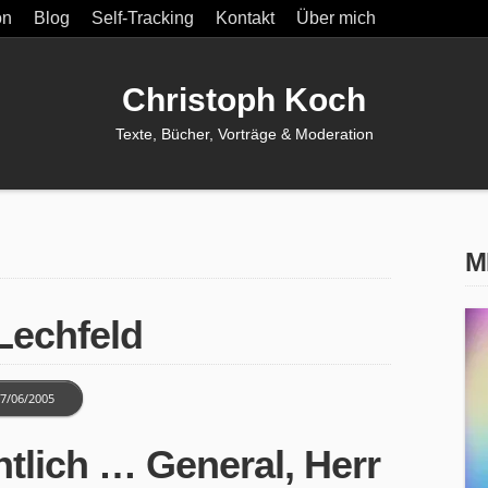
on
Blog
Self-Tracking
Kontakt
Über mich
Christoph Koch
Texte, Bücher, Vorträge & Moderation
M
Lechfeld
7/06/2005
tlich … General, Herr