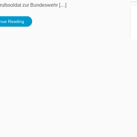
erufssoldat zur Bundeswehr […]
inue Reading