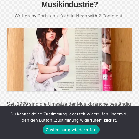
Musikindustrie?
Written by
Christoph Koch
in
Neon
with
2 Comments
Seit 1999 sind die Umsätze der Musikbranche beständig
gefallen. Jetzt geht es zum ersten Mal wieder aufwärts.
Du kannst deine Zustimmung jederzeit widerrufen, indem du
Ist die Krise der Plattenfirmen überwunden? Philip
den den Button „Zustimmung widerrufen“ klickst.
Ginthör, CEO von Sony Music in Deutschland, Österreich
Zustimmung wiederrufen
und der Schweiz, freute sich »wahnsinnig«, als er zum