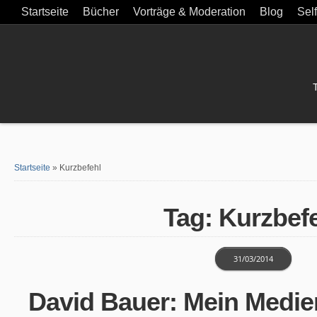
Startseite
Bücher
Vorträge & Moderation
Blog
Sel
Startseite
»
Kurzbefehl
Tag: Kurzbef
31/03/2014
David Bauer: Mein Medie