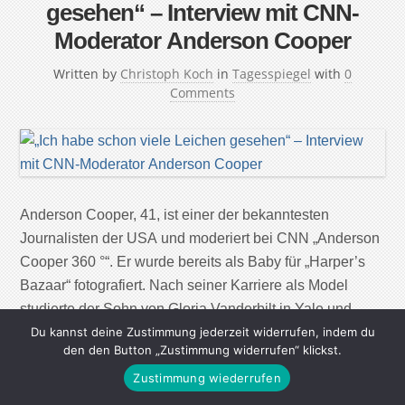
gesehen“ – Interview mit CNN-
Moderator Anderson Cooper
Written by
Christoph Koch
in
Tagesspiegel
with
0
Comments
Anderson Cooper, 41, ist einer der bekanntesten
Journalisten der USA und moderiert bei CNN „Anderson
Cooper 360 °“. Er wurde bereits als Baby für „Harper’s
Bazaar“ fotografiert. Nach seiner Karriere als Model
studierte der Sohn von Gloria Vanderbilt in Yale und
machte sich mit Berichten aus Krisengebieten einen
Du kannst deine Zustimmung jederzeit widerrufen, indem du
den den Button „Zustimmung widerrufen“ klickst.
Namen. Mr. Cooper, im aktuellen US-Wahlkampf haben
Zustimmung wiederrufen
[…]