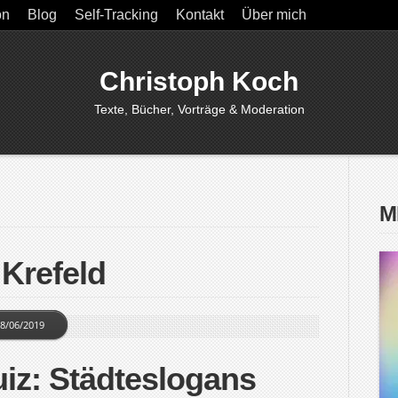
on
Blog
Self-Tracking
Kontakt
Über mich
Christoph Koch
Texte, Bücher, Vorträge & Moderation
M
 Krefeld
8/06/2019
iz: Städteslogans