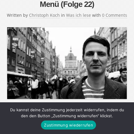
Menü (Folge 22)
Written by
Christoph Koch
in
Was ich lese
with
0 Comments
Du kannst deine Zustimmung jederzeit widerrufen, indem du
In der Reihe “Mein Medien-Menü” stellen interessante
den den Button „Zustimmung widerrufen“ klickst.
Menschen ihre Lese-, Seh- und Hörgewohnheiten vor.
Zustimmung wiederrufen
Ihre Lieblingsautoren, die wichtigsten Webseiten, tollsten