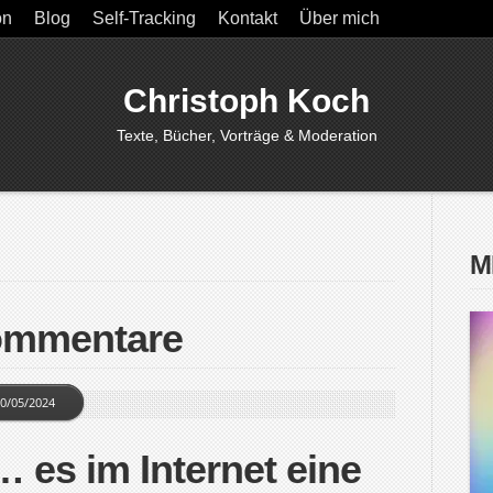
on
Blog
Self-Tracking
Kontakt
Über mich
Christoph Koch
Texte, Bücher, Vorträge & Moderation
M
ommentare
0/05/2024
 es im Internet eine