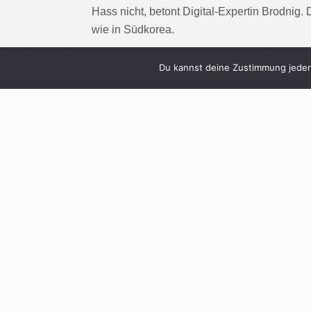
Hass nicht, betont Digital-Expertin Brodnig. 
wie in Südkorea.
Cont
Du kannst deine Zustimmung jederz
0
Volksverpetzer: „
die Wah
Written by
Christoph Koc