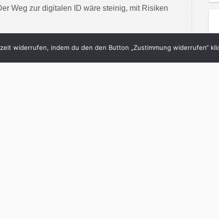
Der Weg zur digitalen ID wäre steinig, mit Risiken
inue Reading
eit widerrufen, indem du den den Button „Zustimmung widerrufen“ klic
9/05/2024
Manchen Menschen ist
rheit egal“
h
in
brand eins
with
0 Comments