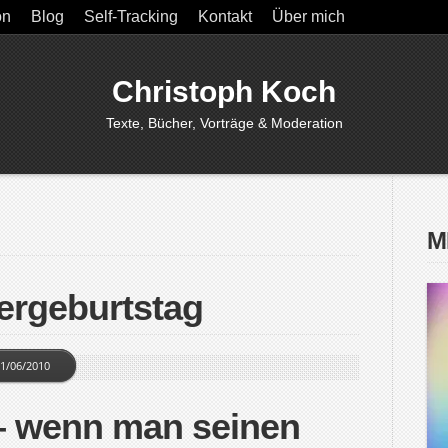
on
Blog
Self-Tracking
Kontakt
Über mich
Christoph Koch
Texte, Bücher, Vorträge & Moderation
M
ergeburtstag
1/06/2010
– wenn man seinen