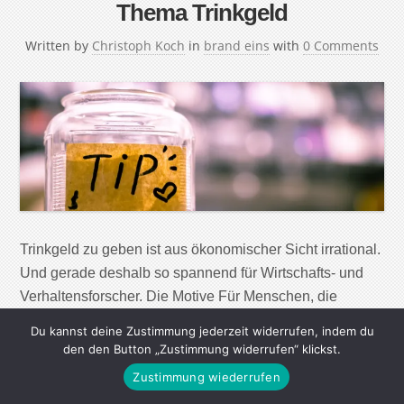
Thema Trinkgeld
Written by
Christoph Koch
in
brand eins
with
0 Comments
Trinkgeld zu geben ist aus ökonomischer Sicht irrational.
Und gerade deshalb so spannend für Wirtschafts- und
Verhaltensforscher. Die Motive Für Menschen, die
danach streben, ihren persönlichen Nutzen zu
Du kannst deine Zustimmung jederzeit widerrufen, indem du
maximieren, ergibt es keinen Sinn, Trinkgeld zu geben.
den den Button „Zustimmung widerrufen“ klickst.
Da es meist nach der erbrachten Leistung gewährt wird,
Zustimmung wiederrufen
kann es diese nicht mehr beeinflussen. Und in der Regel