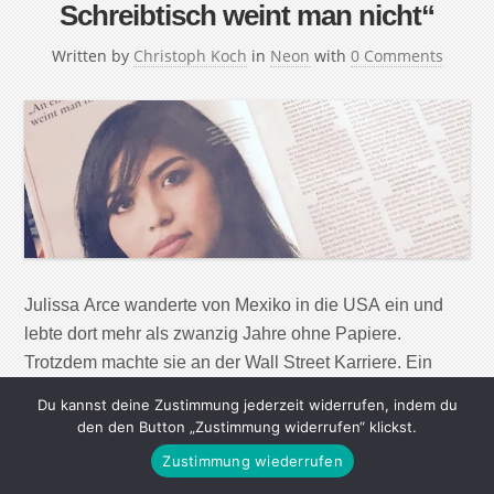
Schreibtisch weint man nicht“
Written by
Christoph Koch
in
Neon
with
0 Comments
Julissa Arce wanderte von Mexiko in die USA ein und
lebte dort mehr als zwanzig Jahre ohne Papiere.
Trotzdem machte sie an der Wall Street Karriere. Ein
Gespräch über Geheimnisse, Donald Trump und die
Du kannst deine Zustimmung jederzeit widerrufen, indem du
Macht des Geldes. Dem Klischee nach sind
den den Button „Zustimmung widerrufen“ klickst.
mexikanische Einwanderer bettelarme Menschen, die
Zustimmung wiederrufen
nachts von Schleusern an Wachpatrouillen vorbei über