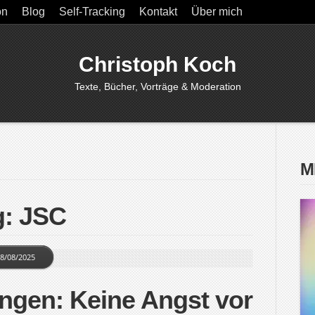
on
Blog
Self-Tracking
Kontakt
Über mich
Christoph Koch
Texte, Bücher, Vorträge & Moderation
M
g: JSC
8/08/2025
ngen: Keine Angst vor