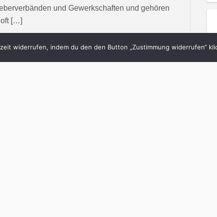
tgeberverbänden und Gewerkschaften und gehören
oft […]
inue Reading
eit widerrufen, indem du den den Button „Zustimmung widerrufen“ klic