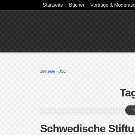
Startseite
Bücher
Vorträge & Moderati
Startseite
»
JSC
Ta
1
Schwedische Stiftu