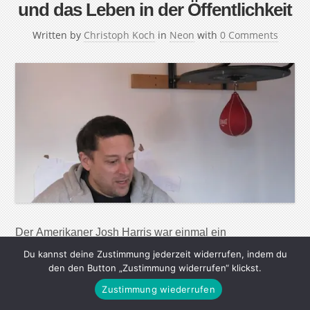
und das Leben in der Öffentlichkeit
Written by
Christoph Koch
in
Neon
with
0 Comments
Der Amerikaner Josh Harris war einmal ein
Internetvisionär. Jetzt ist er ein paranoider Blender. Oder
Du kannst deine Zustimmung jederzeit widerrufen, indem du
andersrum. Als die Polizei am Neujahrsmorgen des
den den Button „Zustimmung widerrufen“ klickst.
Jahres 2000 den Bunker unter dem New Yorker
Zustimmung wiederrufen
Broadway stürmte, war Josh Harris bereits