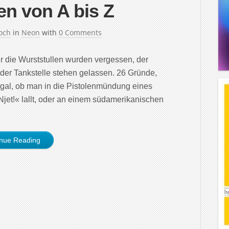
n von A bis Z
och
in
Neon
with
0 Comments
r die Wurststullen wurden vergessen, der
 Tankstelle stehen gelassen. 26 Gründe,
Egal, ob man in die Pistolenmündung eines
»Njet!« lallt, oder an einem südamerikanischen
inue Reading