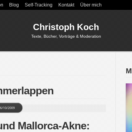
on
Blog
Self-Tracking
Kontakt
Über mich
Christoph Koch
Texte, Bücher, Vorträge & Moderation
M
mmerlappen
6/10/2009
und Mallorca-Akne: