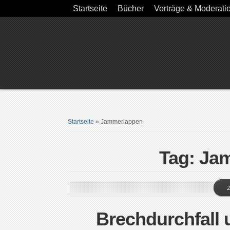
Startseite
Bücher
Vorträge & Moderati
Startseite
»
Jammerlappen
Tag: Ja
2
Brechdurchfall 