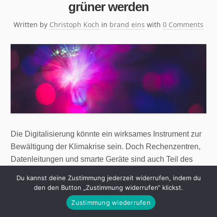
grüner werden
Written by
Christoph Koch
in
brand eins
with
0 Comments
Die Digitalisierung könnte ein wirksames Instrument zur
Bewältigung der Klimakrise sein. Doch Rechenzentren,
Datenleitungen und smarte Geräte sind auch Teil des
Problems. „Bitte überlegen Sie, ob es wirklich nötig ist,
Du kannst deine Zustimmung jederzeit widerrufen, indem du
diese Mail auszudrucken.“ So oder ähnlich steht es
den den Button „Zustimmung widerrufen“ klickst.
jeden Tag unter unzähligen E-Mails. Daneben prangt oft
Zustimmung wiederrufen
ein kleiner grüner Baum oder ein anderes Symbol für […]