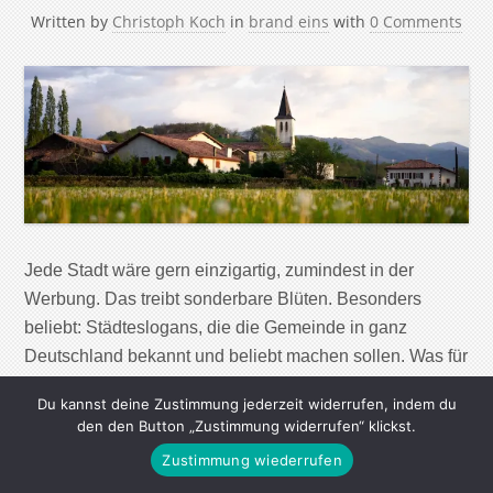
Written by
Christoph Koch
in
brand eins
with
0 Comments
Jede Stadt wäre gern einzigartig, zumindest in der
Werbung. Das treibt sonderbare Blüten. Besonders
beliebt: Städteslogans, die die Gemeinde in ganz
Deutschland bekannt und beliebt machen sollen. Was für
Bundesländer manchmal funktioniert („Wir können alles,
Du kannst deine Zustimmung jederzeit widerrufen, indem du
außer hochdeutsch.“), klappt jedoch für Städte nur sehr
den den Button „Zustimmung widerrufen“ klickst.
selten. Zu austauschbar sind oft die Claims der
Zustimmung wiederrufen
Städtewerber. Erraten Sie, welche […]