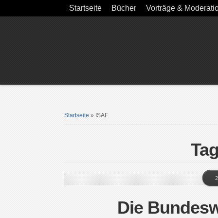
Startseite
Bücher
Vorträge & Moderati
Startseite
»
ISAF
Tag
2
Die Bundesw