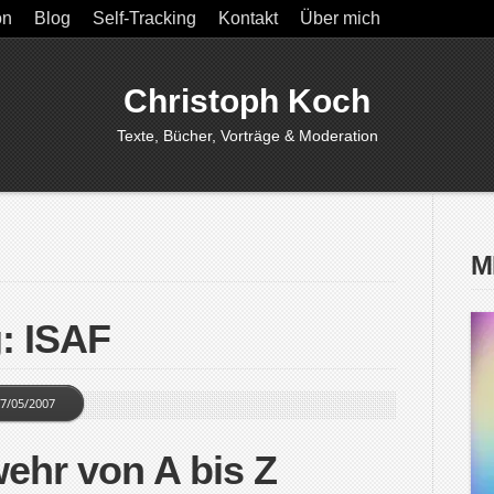
on
Blog
Self-Tracking
Kontakt
Über mich
Christoph Koch
Texte, Bücher, Vorträge & Moderation
M
: ISAF
7/05/2007
ehr von A bis Z