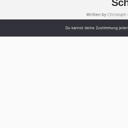
Sch
Written by
Christoph
Du kannst deine Zustimmung jederz
Kurzzeitig wollte er es auch mal im Profifu
2003 mit 48 Jahren zum jüngsten General der
zweitjüngste, „aber irgendwann ist ja alles m