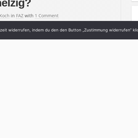
elzig?
 Koch
in
FAZ
with
1 Comment
eit widerrufen, indem du den den Button „Zustimmung widerrufen“ klic
ßball versuchen. Aber dann wurde Peter Schelzig
 Bundeswehr. Seit 1. März ist er nur noch der
al vorbei“, wie er selbst sagt. Während der