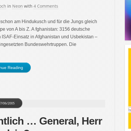
och
in
Neon
with
4 Comments
h schon am Hindukusch und für die Jungs gleich
ppe von A bis Z. A fghanistan: 3156 deutsche
m ISAF-Einsatz in Afghanistan und Usbekistan –
d eingesetzten Bundeswehrtruppen. Die
inue Reading
7/06/2005
tlich … General, Herr