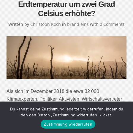
Erdtemperatur um zwei Grad
Celsius erhöhte?
Written by
Christoph Koch
in
brand eins
with
0 Comments
Als sich im Dezember 2018 die etwa 32 000
Klimaexperten, Politiker, Aktivisten, Wirtschaftsvertreter
und Journalisten nach 14 Tagen hitziger Debatten im
Du kannst deine Zustimmung jederzeit widerrufen, indem du
polnischen Kattowitz trennten, lautete ihr Fazit: 2 Grad.
den den Button „Zustimmung widerrufen“ klickst.
Auf 2 Grad Celsius, verglichen mit dem vorindustriellen
Zustimmung wiederrufen
Niveau, müsse der Anstieg der globalen Temperatur im