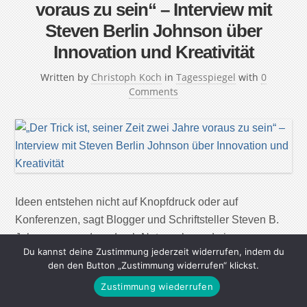
voraus zu sein“ – Interview mit
Steven Berlin Johnson über
Innovation und Kreativität
Written by
Christoph Koch
in
Tagesspiegel
with
0
Comments
Ideen entstehen nicht auf Knopfdruck oder auf
Konferenzen, sagt Blogger und Schriftsteller Steven B.
Johnson – sondern durch Netzwerke und eine
Du kannst deine Zustimmung jederzeit widerrufen, indem du
„langsame Ahnung“. Außerdem: Warum duschen beim
den den Button „Zustimmung widerrufen“ klickst.
Denken hilft und wie Fehler einen weiterbringen. Mr.
Zustimmung wiederrufen
Johnson, auf dem Umschlag Ihres Buches „Where Good