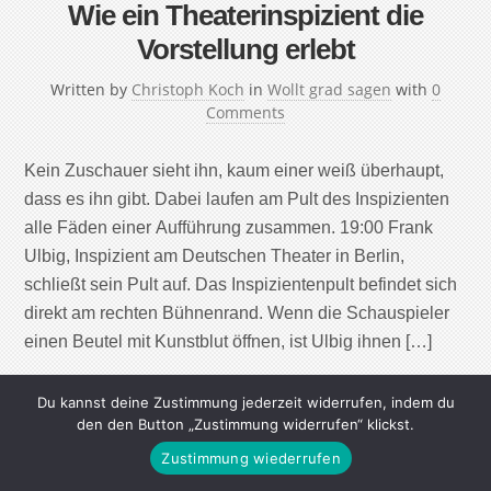
Wie ein Theaterinspizient die
Vorstellung erlebt
Written by
Christoph Koch
in
Wollt grad sagen
with
0
Comments
Kein Zuschauer sieht ihn, kaum einer weiß überhaupt,
dass es ihn gibt. Dabei laufen am Pult des Inspizienten
alle Fäden einer Aufführung zusammen. 19:00 Frank
Ulbig, Inspizient am Deutschen Theater in Berlin,
schließt sein Pult auf. Das Inspizientenpult befindet sich
direkt am rechten Bühnenrand. Wenn die Schauspie­ler
einen Beutel mit Kunstblut öffnen, ist Ul­big ihnen […]
Continue Reading
Du kannst deine Zustimmung jederzeit widerrufen, indem du
den den Button „Zustimmung widerrufen“ klickst.
Zustimmung wiederrufen