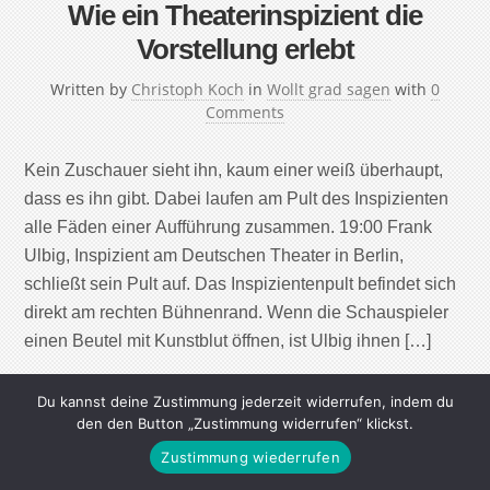
Wie ein Theaterinspizient die
Vorstellung erlebt
Written by
Christoph Koch
in
Wollt grad sagen
with
0
Comments
Kein Zuschauer sieht ihn, kaum einer weiß überhaupt,
dass es ihn gibt. Dabei laufen am Pult des Inspizienten
alle Fäden einer Aufführung zusammen. 19:00 Frank
Ulbig, Inspizient am Deutschen Theater in Berlin,
schließt sein Pult auf. Das Inspizientenpult befindet sich
direkt am rechten Bühnenrand. Wenn die Schauspie­ler
einen Beutel mit Kunstblut öffnen, ist Ul­big ihnen […]
Continue Reading
Du kannst deine Zustimmung jederzeit widerrufen, indem du
den den Button „Zustimmung widerrufen“ klickst.
Zustimmung wiederrufen