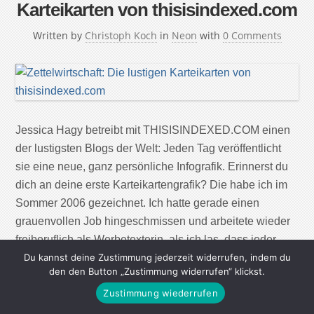
Karteikarten von thisisindexed.com
Written by
Christoph Koch
in
Neon
with
0 Comments
Jessica Hagy betreibt mit THISISINDEXED.COM einen
der lustigsten Blogs der Welt: Jeden Tag veröffentlicht
sie eine neue, ganz persönliche Infografik. Erinnerst du
dich an deine erste Karteikartengrafik? Die habe ich im
Sommer 2006 gezeichnet. Ich hatte gerade einen
grauenvollen Job hingeschmissen und arbeitete wieder
freiberuflich als Werbetexterin, als ich las, dass jeder
Krea tive einen […]
Du kannst deine Zustimmung jederzeit widerrufen, indem du
den den Button „Zustimmung widerrufen“ klickst.
Zustimmung wiederrufen
Continue Reading