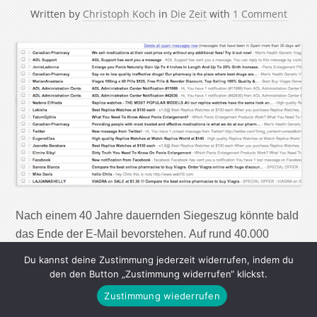
Written by
Christoph Koch
in
Die Zeit
with
1 Comment
Nach einem 40 Jahre dauernden Siegeszug könnte bald
das Ende der E-Mail bevorstehen. Auf rund 40.000
Benutzer des Google-Dienstes Gmail wartete Anfang
Du kannst deine Zustimmung jederzeit widerrufen, indem du
des Jahres ein morgendlicher Schock. Als sie ihre
den den Button „Zustimmung widerrufen“ klickst.
elektronischen Postfächer öffneten, waren diese leer
Zustimmung wiederrufen
gefegt. Liebesbriefe, Geschäftsabsprachen – alles weg.