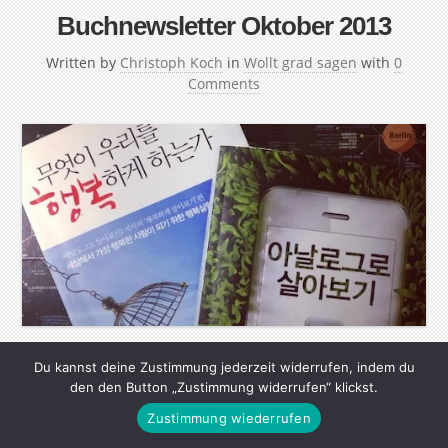
Buchnewsletter Oktober 2013
Written by
Christoph Koch
in
Wollt grad sagen
with
0
Comments
Du kannst deine Zustimmung jederzeit widerrufen, indem du
In diesem Newsletter gibt es einmal pro Monat
den den Button „Zustimmung widerrufen“ klickst.
Neuigkeiten über meine Bücher „Ich bin dann mal
Zustimmung wiederrufen
offline“, „Sternhagelglücklich“ und das neue Buch
„Chromosom XY ungelöst“. Wenn Sie diesen Newsletter