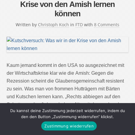
Krise von den Amish lernen
können
Written by
Christoph Koch
in
FTD
with
8 Comments
Kaum jemand kommt in den USA so ausgezeichnet mit
der Wirtschaftskrise klar wie die Amish: Gegen die
Rezession scheint die Glaubensgemeinschaft resistent
zu sein. Was man von frommen Hutträgern mit Bärten
und Kutschen lernen kann. „Rechts abbiegen auf den
Schotterweg“, ruft der zahnlose Alte mit dem wehenden
Du kannst deine Zustimmung jederzeit widerrufen, indem du
Bart von seiner Kutsche herunter. „Wenn Sie die […]
den den Button „Zustimmung widerrufen“ klickst.
Zustimmung wiederrufen
Continue Reading