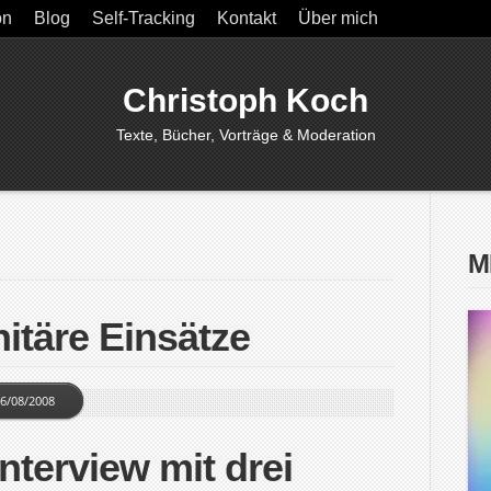
on
Blog
Self-Tracking
Kontakt
Über mich
Christoph Koch
Texte, Bücher, Vorträge & Moderation
M
itäre Einsätze
6/08/2008
nterview mit drei