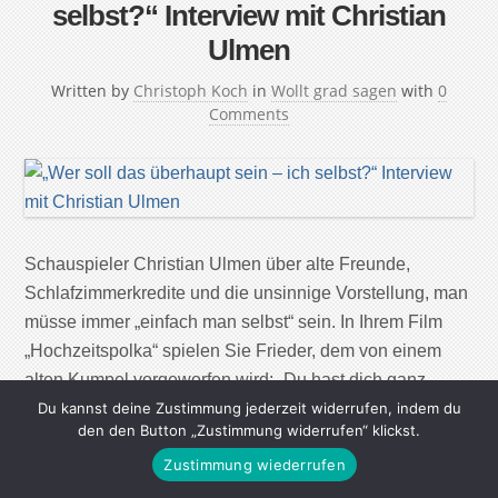
selbst?“ Interview mit Christian
Ulmen
Written by
Christoph Koch
in
Wollt grad sagen
with
0
Comments
Schauspieler Christian Ulmen über alte Freunde,
Schlafzimmerkredite und die unsinnige Vorstellung, man
müsse immer „einfach man selbst“ sein. In Ihrem Film
„Hochzeitspolka“ spielen Sie Frieder, dem von einem
alten Kumpel vorgeworfen wird: „Du hast dich ganz
schön verändert.“ Horrorsatz, oder? Total. Frieder
Du kannst deine Zustimmung jederzeit widerrufen, indem du
den den Button „Zustimmung widerrufen“ klickst.
antwortet mit einem „Du dich aber auch.“ Woraufhin sein
Zustimmung wiederrufen
Kumpel stolz erwidert: „Nö.“ […]