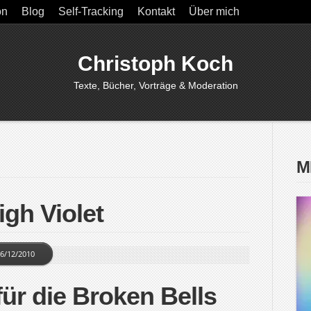
on
Blog
Self-Tracking
Kontakt
Über mich
Christoph Koch
Texte, Bücher, Vorträge & Moderation
M
igh Violet
6/12/2010
ür die Broken Bells