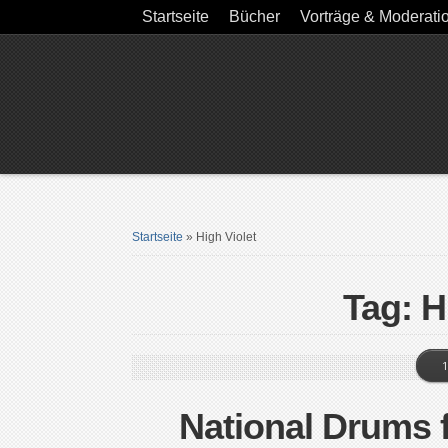
Startseite
Bücher
Vorträge & Moderati
Startseite
»
High Violet
Tag: H
1
National Drums f