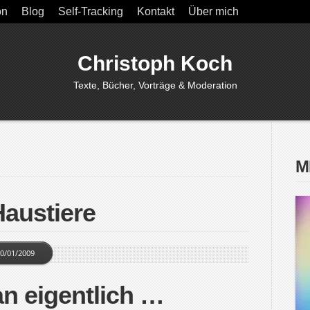
on
Blog
Self-Tracking
Kontakt
Über mich
Christoph Koch
Texte, Bücher, Vorträge & Moderation
M
Haustiere
0/01/2009
n eigentlich …