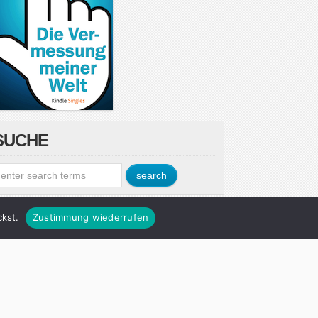
SUCHE
kst.
Zustimmung wiederrufen
LOG ABONNIEREN
esse ein ...
Abonnieren