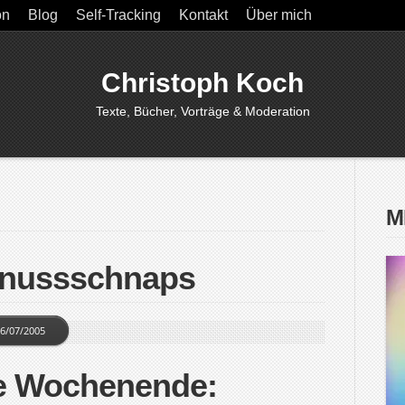
on
Blog
Self-Tracking
Kontakt
Über mich
Christoph Koch
Texte, Bücher, Vorträge & Moderation
M
lnussschnaps
6/07/2005
te Wochenende: