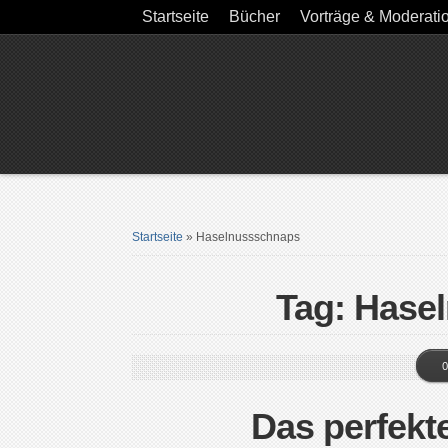
Startseite
Bücher
Vorträge & Moderati
Startseite
»
Haselnussschnaps
Tag: Hase
0
Das perfek