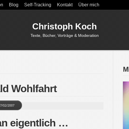
on
Blog
Self-Tracking
Kontakt
Über mich
Christoph Koch
Texte, Bücher, Vorträge & Moderation
M
ld Wohlfahrt
7/02/2007
n eigentlich …