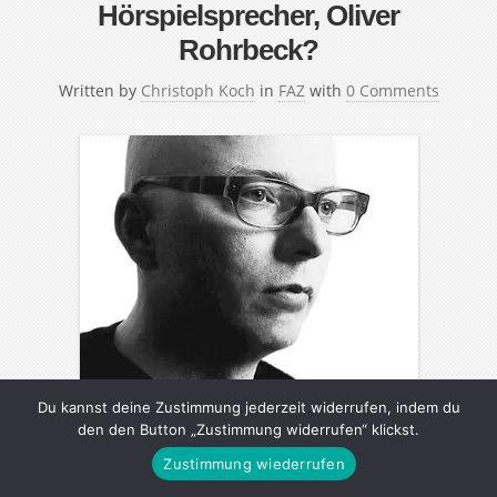
Hörspielsprecher, Oliver
Rohrbeck?
Written by
Christoph Koch
in
FAZ
with
0 Comments
Du kannst deine Zustimmung jederzeit widerrufen, indem du
den den Button „Zustimmung widerrufen“ klickst.
Sein Gesicht kennt fast niemand, seine Stimme beinahe
Zustimmung wiederrufen
jeder: Oliver Rohrbeck, 37, spricht den Hörspieldetektiv