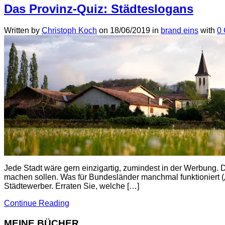
Das Provinz-Quiz: Städteslogans
Written by
Christoph Koch
on
18/06/2019
in
brand eins
with
0
Jede Stadt wäre gern einzigartig, zumindest in der Werbung. 
machen sollen. Was für Bundesländer manchmal funktioniert („W
Städtewerber. Erraten Sie, welche […]
Continue Reading
MEINE BÜCHER