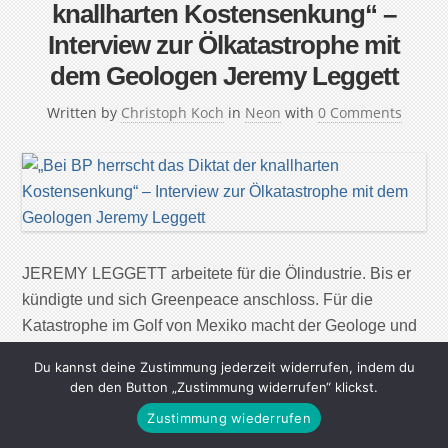
knallharten Kostensenkung“ –
Interview zur Ölkatastrophe mit
dem Geologen Jeremy Leggett
Written by
Christoph Koch
in
Neon
with
0 Comments
JEREMY LEGGETT arbeitete für die Ölindustrie. Bis er
kündigte und sich Greenpeace anschloss. Für die
Katastrophe im Golf von Mexiko macht der Geologe und
Solarunternehmer die Unternehmenskultur von BP
Du kannst deine Zustimmung jederzeit widerrufen, indem du
verantwortlich – und den absurd großen Hunger der
den den Button „Zustimmung widerrufen“ klickst.
Menschen nach Öl. Mister Leggett, wie konnte es zur
Zustimmung wiederrufen
verheerenden Ölkatastrophe im Golf von Mexiko