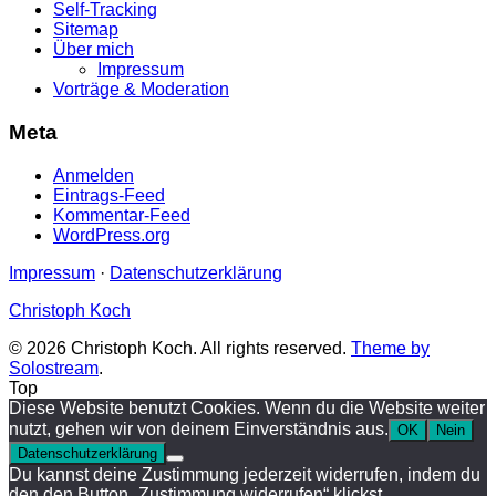
Self-Tracking
Sitemap
Über mich
Impressum
Vorträge & Moderation
Meta
Anmelden
Eintrags-Feed
Kommentar-Feed
WordPress.org
Impressum
·
Datenschutzerklärung
Christoph Koch
© 2026 Christoph Koch. All rights reserved.
Theme by
Solostream
.
Top
Diese Website benutzt Cookies. Wenn du die Website weiter
nutzt, gehen wir von deinem Einverständnis aus.
OK
Nein
Datenschutzerklärung
Du kannst deine Zustimmung jederzeit widerrufen, indem du
den den Button „Zustimmung widerrufen“ klickst.