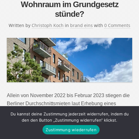
Wohnraum im Grundgesetz
stünde?
Written by
Christoph Koch
in
brand eins
with
0 Comments
Allein von November 2022 bis Februar 2023 stiegen die
Berliner Durchschnittsmieten laut Erhebung eines
Immobilienportals um 27 Prozent. In anderen Städten
Du kannst deine Zustimmung jederzeit widerrufen, indem du
mag der Preissprung nicht so drastisch sein, aber
den den Button „Zustimmung widerrufen“ klickst.
generell wenden Menschen zunehmend mehr als die
Zustimmung wiederrufen
empfohlenen 30 Prozent ihres Einkommens für die