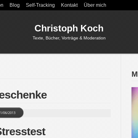
on
Blog
Self-Tracking
Kontakt
Über mich
Christoph Koch
Texte, Bücher, Vorträge & Moderation
M
Geschenke
1/06/2013
tresstest