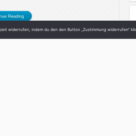
inue Reading
eit widerrufen, indem du den den Button „Zustimmung widerrufen“ klic
7/03/2008
n Kontakt zu alten
n Herausforderungen
ft – ein Briefwechsel
och
in
Neon
with
0 Comments
ls die Fernbeziehung: Man heult seltener am
Schritt auseinander. Berlin, 2.11.2007 Mein lieber