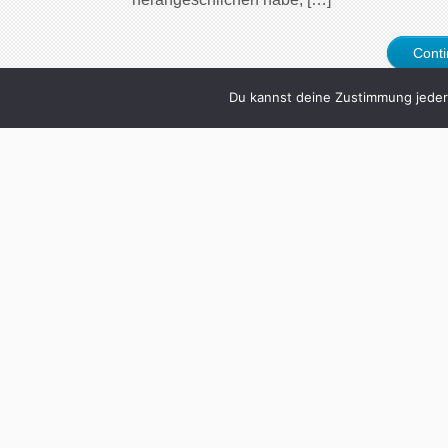
Cont
Du kannst deine Zustimmung jederz
0
Wie hält man de
Freunden? Von de
der Fernfreundscha
Written by
Christoph K
Die FERNFREUNDSCHAFT ist komplizierter a
Telefon, doch dafür lebt man sich Schritt für 