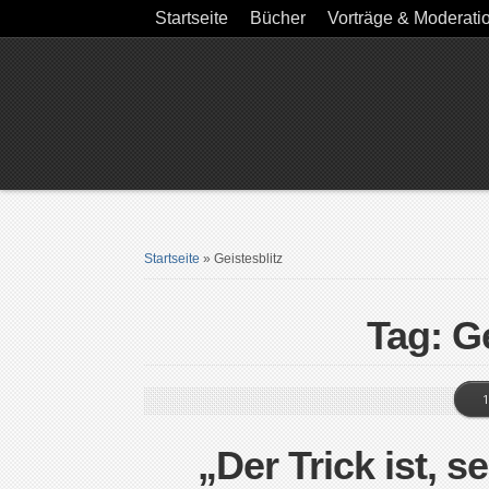
Startseite
Bücher
Vorträge & Moderati
Startseite
»
Geistesblitz
Tag: Ge
1
„Der Trick ist, s