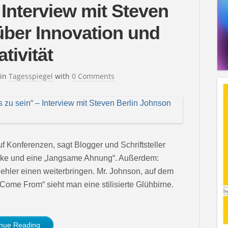
 Interview mit Steven
über Innovation und
tivität
in
Tagesspiegel
with
0 Comments
f Konferenzen, sagt Blogger und Schriftsteller
rke und eine „langsame Ahnung“. Außerdem:
hler einen weiterbringen. Mr. Johnson, auf dem
me From“ sieht man eine stilisierte Glühbirne.
inue Reading