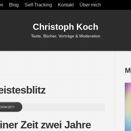
on
Blog
Self-Tracking
Kontakt
Über mich
Christoph Koch
Texte, Bücher, Vorträge & Moderation
M
istesblitz
3/04/2011
einer Zeit zwei Jahre