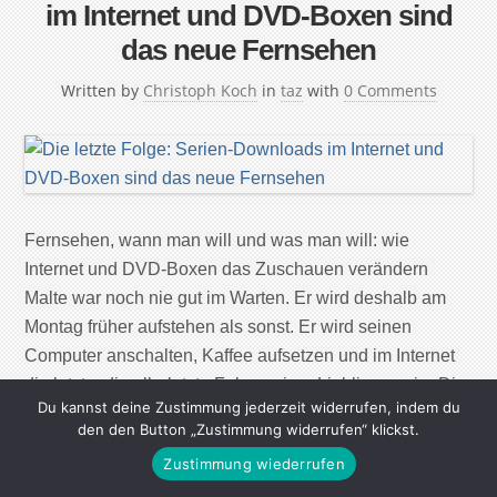
im Internet und DVD-Boxen sind
das neue Fernsehen
Written by
Christoph Koch
in
taz
with
0 Comments
Fernsehen, wann man will und was man will: wie
Internet und DVD-Boxen das Zuschauen verändern
Malte war noch nie gut im Warten. Er wird deshalb am
Montag früher aufstehen als sonst. Er wird seinen
Computer anschalten, Kaffee aufsetzen und im Internet
die letzte, die allerletzte Folge seiner Lieblingsserie „Die
Du kannst deine Zustimmung jederzeit widerrufen, indem du
Sopranos“ herunterladen. In der Nacht zum […]
den den Button „Zustimmung widerrufen“ klickst.
Zustimmung wiederrufen
Continue Reading