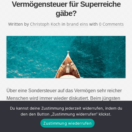
Vermögensteuer für Superreiche
gäbe?
Written by
Christoph Koch
in
brand eins
with
0 Comments
Über eine Sondersteuer auf das Vermögen sehr reicher
Menschen wird immer wieder diskutiert. Beim jüngsten
G20-Gipfel machte der brasilianische Präsident Lula da
Du kannst deine Zustimmung jederzeit widerrufen, indem du
Silva einen konkreten Vorschlag: Alle Individuen, die
den den Button „Zustimmung widerrufen“ klickst.
mindestens eine Milliarde Dollar besitzen, sollen darauf
Zustimmung wiederrufen
jährlich eine Abgabe von zwei Prozent zahlen. Was